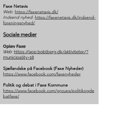
Faxe Netavis
Web
:
https://faxenetavis.dk/
Indsend nyhed
:
https://faxenetavis.dk/indsend-
foreningsnyhed/
Sociale medier
Oplev Faxe
Web
:
https://app.boblberg.dk/aktiviteter/?
municipality=18
Sjællandske på Facebook (Faxe Nyheder)
https://www.facebook.com/faxenyheder
Politik og debat i Faxe Kommune
https://www.facebook.com/groups/politikogde
batfaxe/
Bevar Dalby som et velfungerende
lokalsamfund
https://www.facebook.com/groups/1604299859
799172/
Vores Faxe - Facebook