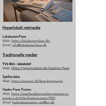
Hyperlokalt netmedie
LokalavisenFaxe
Web
:
https://lokalavisenfaxe.dk/
Email
:
info@lokalavisenfaxe.dk
Traditionelle medier
TV2 Øst - lokalstof
Web:
https://www.tv2east.dk/lokation/faxe
Sjællandske
Web
:
https://www.sn.dk/faxe-kommune/
Haslev-Faxe Posten
Web
:
https://sjaellandskemedierugeaviser.e-
pages.pub/titles/haslevposten/7831
Email
:
haslevfaxeposten.red@sn.dk