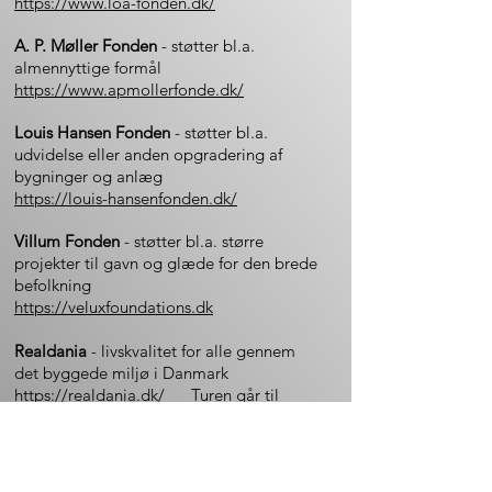
https://www.loa-fonden.dk/
A. P. Møller Fonden
- støtter bl.a.
almennyttige formål
https://www.apmollerfonde.dk/
Louis Hansen Fonden
- støtter bl.a.
udvidelse eller anden opgradering af
bygninger og anlæg
https://louis-hansenfonden.dk/
Villum Fonden
- støtter bl.a. større
projekter til gavn og glæde for den brede
befolkning
https://veluxfoundations.dk
Realdania
- livskvalitet for alle gennem
det byggede miljø i Danmark
https://realdania.dk/
Turen går til
Realdania
Nordeafonden
- Her-gror-vi-puljen
-
uddeler 50 mio. kr. til at få bynaturen til at